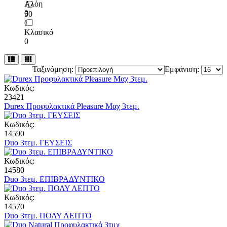
Αλόη
0
50
0
Κλασικό
0
Ταξινόμηση:
Εμφάνιση:
Κωδικός:
23421
Durex Προφυλακτικά Pleasure Mαχ 3τεμ.
Κωδικός:
14590
Duo 3τεμ. ΓΕΥΣΕΙΣ
Κωδικός:
14580
Duo 3τεμ. ΕΠΙΒΡΑΔΥΝΤΙΚΟ
Κωδικός:
14570
Duo 3τεμ. ΠΟΛΥ ΛΕΠΤΟ