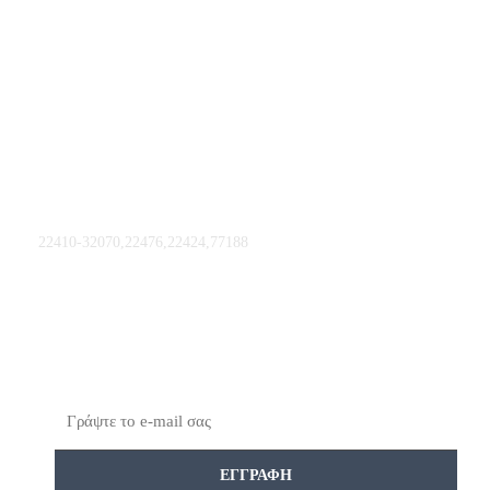
Επικοινωνήστε μαζί μας
Χάρτης Ιστότοπου
Εργαλεία GDPR
Εξυπηρέτηση Πελατών
ΤΣΙΜΕΤΑΣ Σ.Γ.&ΣΙΑ
ΙΚΕ Δ.ΑΝΑΣΤΑΣΙΑΔΗ 39
85100 ΡΟΔΟΣ ΕΛΛΑΔΑ
22410-32070,22476,22424,77188
accounts@tsimetas-rodos.gr
Κάντε την εγγραφή σας στο
Newsletter
Email
ΕΓΓΡΑΦΉ