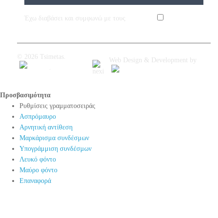
Agree
Έχω διαβάσει και συμφωνώ με τους
Όροι Χρήσης
© 2026 Tsimetas.
Web Design & Development by
.
Προσβασιμότητα
Προσβασιμότητα
Ρυθμίσεις γραμματοσειράς
Ασπρόμαυρο
Αρνητική αντίθεση
Μαρκάρισμα συνδέσμων
Υπογράμμιση συνδέσμων
Λευκό φόντο
Μαύρο φόντο
Επαναφορά