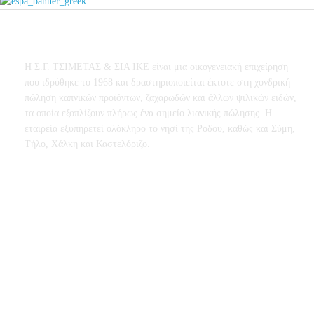
Σχετικά με εμάς
Η Σ.Γ. ΤΣΙΜΕΤΑΣ & ΣΙΑ ΙΚΕ είναι μια οικογενειακή επιχείρηση
που ιδρύθηκε το 1968 και δραστηριοποιείται έκτοτε στη χονδρική
πώληση καπνικών προϊόντων, ζαχαρωδών και άλλων ψιλικών ειδών,
τα οποία εξοπλίζουν πλήρως ένα σημείο λιανικής πώλησης. Η
εταιρεία εξυπηρετεί ολόκληρο το νησί της Ρόδου, καθώς και Σύμη,
Τήλο, Χάλκη και Καστελόριζο.
Πληροφορίες
Ασφάλεια Συναλλαγών
Πολιτική Επιστροφών
Σχετικά με εμάς
Τρόποι Πληρωμής
Τρόποι Αποστολής
Όροι Χρήσης