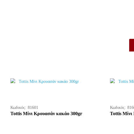
Κωδικός:
816
Tottis Μίν