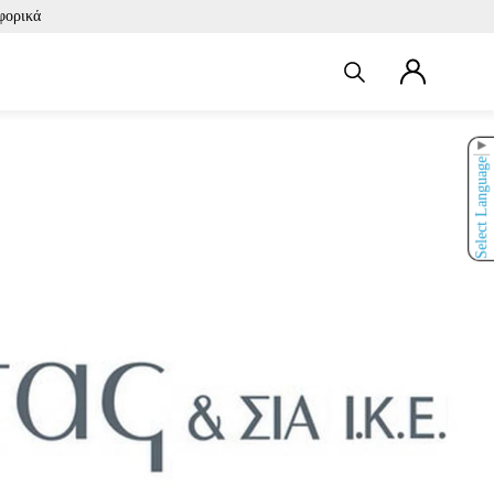
φορικά
▼
Select Language