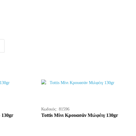
Κωδικός:
81595
ιγ 300gr
Tottis Μίνι Κρουασάν κακάο 130gr