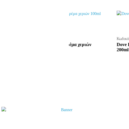
Κωδικός:
49553
Κωδικός:
50219
Bioten Nourish Κρέμα χεριών
Dove Daily Mois
100ml
200ml