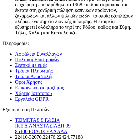
επιχείρηση που ιδρύθηκε το 1968 και δραστηριοποιείται
έκτοτε στη χονδρική πώληση καπνικών προϊόντων,
ζαχαρωδών και άλλων ψιλικών ειδών, τα οποία εξοπλίζουν
πλήρως ένα σημείο λιανικής πώλησης. Η εταιρεία
εξυπηρετεί ολόκληρο το νησί της Ρόδου, καθώς και Σύμη,
Τήλο, Χάλκη και Καστελόριζο.
Πληροφορίες
Ασφάλεια Συναλλαγών
Πολιτική Επιστροφών
Σχετικά με εμάς
Τρόποι Πληρωμής
Τρόποι Αποστολής
Όροι Χρήσης
Επικοινωνήστε μαζί μας
Χάρτης Ιστότοπου
Εργαλεία GDPR
Εξυπηρέτηση Πελατών
ΤΣΙΜΕΤΑΣ Σ.Γ.&ΣΙΑ
ΙΚΕ Δ.ΑΝΑΣΤΑΣΙΑΔΗ 39
85100 ΡΟΔΟΣ ΕΛΛΑΔΑ
22410-32070,22476,22424,77188