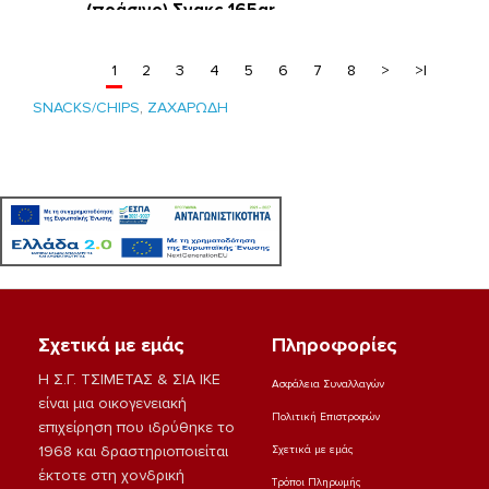
(πράσινο) Σνακς 165gr
1
2
3
4
5
6
7
8
>
>|
SNACKS/CHIPS
,
ΖΑΧΑΡΩΔΗ
Σχετικά με εμάς
Πληροφορίες
Η Σ.Γ. ΤΣΙΜΕΤΑΣ & ΣΙΑ ΙΚΕ
Ασφάλεια Συναλλαγών
είναι μια οικογενειακή
Πολιτική Επιστροφών
επιχείρηση που ιδρύθηκε το
1968 και δραστηριοποιείται
Σχετικά με εμάς
έκτοτε στη χονδρική
Τρόποι Πληρωμής