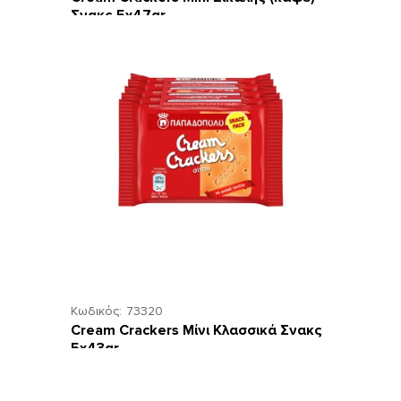
Σνακς 5χ47gr
Κωδικός:
73320
Cream Crackers Μίνι Κλασσικά Σνακς
5x43gr