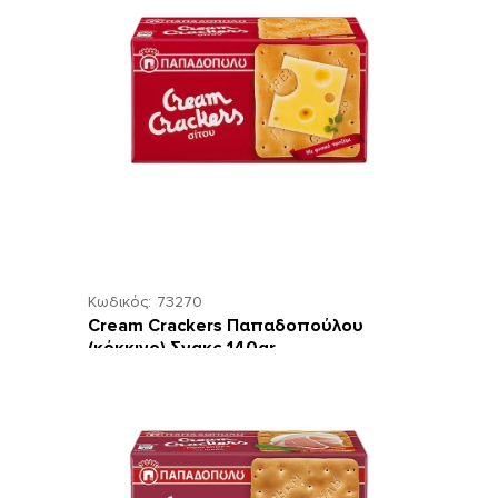
Κωδικός:
73270
Cream Crackers Παπαδοπούλου
(κόκκινο) Σνακς 140gr