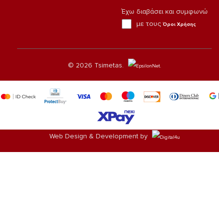
Έχω διαβάσει και συμφωνώ
Agree
με τους
Όροι Χρήσης
© 2026 Tsimetas.
.
Web Design & Development by