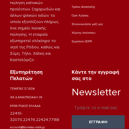
πώληση καπνικών
Τρόποι Αποστολής
προϊόντων, ζαχαρωδών και
άλλων ψιλικών ειδών, τα
Όροι Χρήσης
οποία εξοπλίζουν πλήρως
Επικοινωνήστε μαζί μας
ένα σημείο λιανικής
Χάρτης Ιστότοπου
πώλησης. Η εταιρεία
εξυπηρετεί ολόκληρο το
Εργαλεία GDPR
νησί της Ρόδου, καθώς και
Σύμη, Τήλο, Χάλκη και
Καστελόριζο.
Εξυπηρέτηση
Κάντε την εγγραφή
Πελατών
σας στο
Newsletter
ΤΣΙΜΕΤΑΣ Σ.Γ.&ΣΙΑ
ΙΚΕ Δ.ΑΝΑΣΤΑΣΙΑΔΗ 39
Email
85100 ΡΟΔΟΣ ΕΛΛΑΔΑ
22410-
32070,22476,22424,77188
ΕΓΓΡΑΦΗ
accounts@tsimetas-rodos.gr