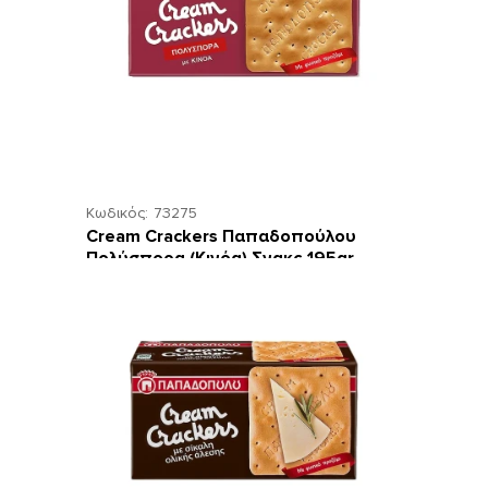
Κωδικός:
73275
Cream Crackers Παπαδοπούλου
Πολύσπορα (Κινόα) Σνακς 195gr