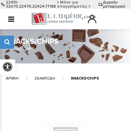
22410-
|| Μόνο για
Δωρεάν
32070,22476,22424,77188
επαγγελματίες ||
μεταφορικά
SNACKS/CHIPS
SNACKS/CHIPS
Προσβασιμότητα
ΑΡΧΙΚΗ
ΖΑΧΑΡΩΔΗ
SNACKS/CHIPS