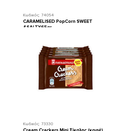
Κωδικός:
74054
CARAMELISED PopCorn SWEET
&SALTY65gr
Κωδικός:
73330
Cream Crackers Mini Σίκαλης (καφέ)