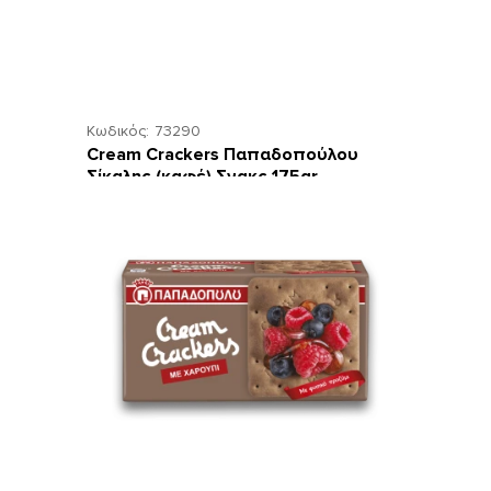
Κωδικός:
73290
Cream Crackers Παπαδοπούλου
Σίκαλης (καφέ) Σνακς 175gr