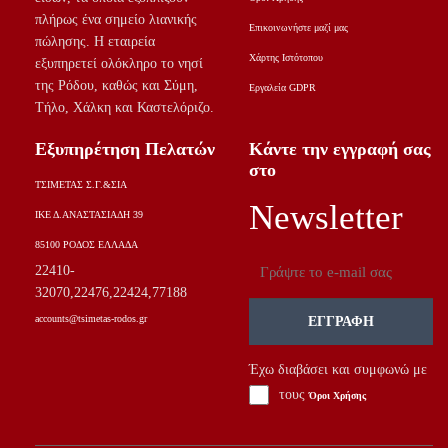
πλήρως ένα σημείο λιανικής
Επικοινωνήστε μαζί μας
πώλησης. Η εταιρεία
Χάρτης Ιστότοπου
εξυπηρετεί ολόκληρο το νησί
της Ρόδου, καθώς και Σύμη,
Εργαλεία GDPR
Τήλο, Χάλκη και Καστελόριζο.
Εξυπηρέτηση Πελατών
Κάντε την εγγραφή σας
στο
ΤΣΙΜΕΤΑΣ Σ.Γ.&ΣΙΑ
Newsletter
ΙΚΕ Δ.ΑΝΑΣΤΑΣΙΑΔΗ 39
85100 ΡΟΔΟΣ ΕΛΛΑΔΑ
Email
22410-
32070,22476,22424,77188
accounts@tsimetas-rodos.gr
ΕΓΓΡΑΦΉ
Έχω διαβάσει και συμφωνώ με
Agree
τους
Όροι Χρήσης