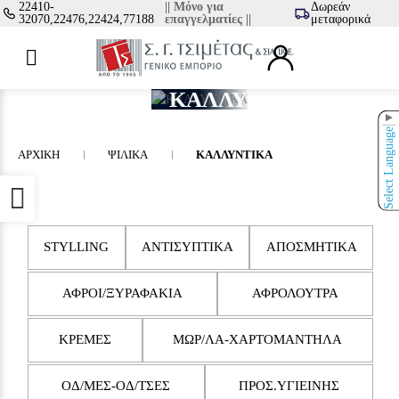
22410-
|| Μόνο για
Δωρεάν
32070,22476,22424,77188
επαγγελματίες ||
μεταφορικά
ΚΑΛΛΥΝΤΙΚΑ
▼
Select Language
ΑΡΧΙΚΉ
ΨΙΛΙΚΑ
ΚΑΛΛΥΝΤΙΚΑ
Προσβασιμότητα
STYLLING
ΑΝΤΙΣΥΠΤΙΚΑ
ΑΠΟΣΜΗΤΙΚΑ
ΑΦΡΟΙ/ΞΥΡΑΦΑΚΙΑ
ΑΦΡΟΛΟΥΤΡΑ
ΚΡΕΜΕΣ
ΜΩΡ/ΛΑ-ΧΑΡΤΟΜΑΝΤΗΛΑ
ΟΔ/ΜΕΣ-ΟΔ/ΤΣΕΣ
ΠΡΟΣ.ΥΓΙΕΙΝΗΣ