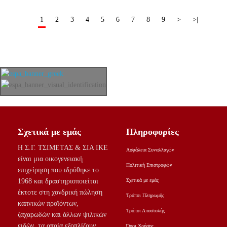
1
2
3
4
5
6
7
8
9
>
>|
Σχετικά με εμάς
Πληροφορίες
Η Σ.Γ. ΤΣΙΜΕΤΑΣ & ΣΙΑ ΙΚΕ
Ασφάλεια Συναλλαγών
είναι μια οικογενειακή
Πολιτική Επιστροφών
επιχείρηση που ιδρύθηκε το
1968 και δραστηριοποιείται
Σχετικά με εμάς
έκτοτε στη χονδρική πώληση
Τρόποι Πληρωμής
καπνικών προϊόντων,
Τρόποι Αποστολής
ζαχαρωδών και άλλων ψιλικών
ειδών, τα οποία εξοπλίζουν
Όροι Χρήσης