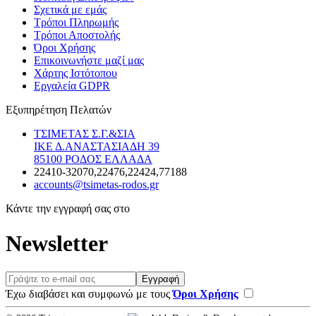
Σχετικά με εμάς
Τρόποι Πληρωμής
Τρόποι Αποστολής
Όροι Χρήσης
Επικοινωνήστε μαζί μας
Χάρτης Ιστότοπου
Εργαλεία GDPR
Εξυπηρέτηση Πελατών
ΤΣΙΜΕΤΑΣ Σ.Γ.&ΣΙΑ
ΙΚΕ Δ.ΑΝΑΣΤΑΣΙΑΔΗ 39
85100 ΡΟΔΟΣ ΕΛΛΑΔΑ
22410-32070,22476,22424,77188
accounts@tsimetas-rodos.gr
Κάντε την εγγραφή σας στο
Newsletter
Email
Εγγραφή
Agree
Έχω διαβάσει και συμφωνώ με τους
Όροι Χρήσης